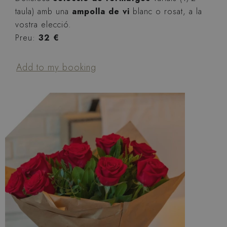
taula) amb una
ampolla de vi
blanc o rosat, a la
vostra elecció.
Preu:
32 €
Add to my booking