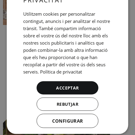
SPANISH
ENGLISH
Utilitzem cookies per personalitzar
contingut, anuncis i per analitzar el nostre
CATALAN
trànsit. També compartim informació
GERMAN
Maridatge amb pernil & vi
sobre el vostre ús del nostre lloc amb els
FRENCH
nostres socis publicitaris i analítics que
Exquisida 1/2 Taula de
pernil ibèric
amb una
poden combinar-la amb altra informació
ITALIAN
ampolla de vi
rosat o negre.
que els heu proporcionat o que han
RUSSIAN
Preu:
32 €
recopilat a partir del vostre ús dels seus
serveis.
Política de privacitat
Afegiu a la vostra reserva
ACCEPTAR
REBUTJAR
CONFIGURAR