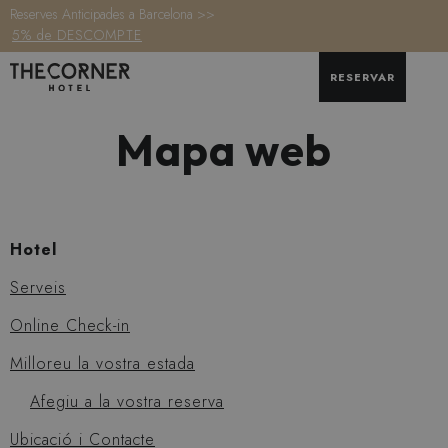
Reserves Anticipades a Barcelona >>
5% de DESCOMPTE
RESERVAR
Mapa web
Hotel
Serveis
Online Check-in
Milloreu la vostra estada
Afegiu a la vostra reserva
Ubicació i Contacte