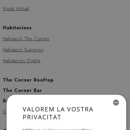
Visita Virtual
Habitacions
Habitació The Corner
Habitació Superior
Habitación Doble
The Corner Rooftop
The Corner Bar
Reunions i Esdeveniments
VALOREM LA VOSTRA
Demanar Pressupost
PRIVACITAT
SPANISH
ENGLISH