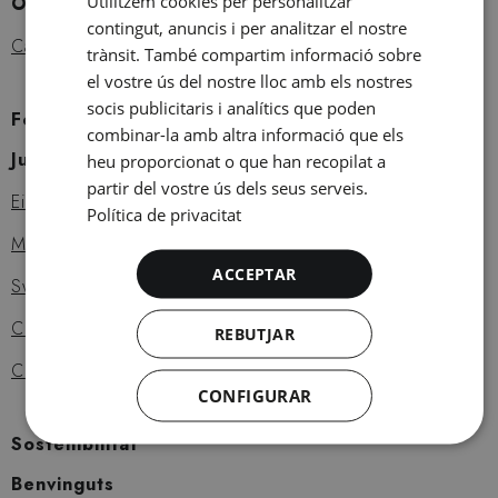
Utilitzem cookies per personalitzar
Ofertes
contingut, anuncis i per analitzar el nostre
CATALAN
Cancel·lació gratuïta
trànsit. També compartim informació sobre
GERMAN
el vostre ús del nostre lloc amb els nostres
FRENCH
socis publicitaris i analítics que poden
Fotos i Vídeos
combinar-la amb altra informació que els
ITALIAN
Just around The Corner
heu proporcionat o que han recopilat a
RUSSIAN
partir del vostre ús dels seus serveis.
Eixample
Política de privacitat
Mercat del Ninot
ACCEPTAR
Sweet BCN
Cócteles BCN
REBUTJAR
Cerveses Artesanes
CONFIGURAR
Sostenibilitat
Benvinguts