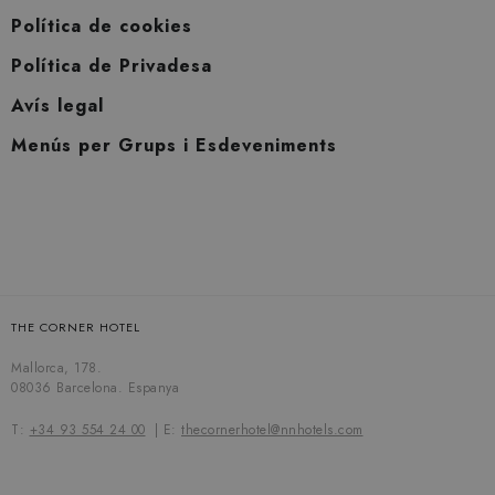
Política de cookies
Política de Privadesa
Avís legal
Menús per Grups i Esdeveniments
THE CORNER HOTEL
Mallorca, 178.
08036 Barcelona. Espanya
T:
+34 93 554 24 00
E:
thecornerhotel@nnhotels.com