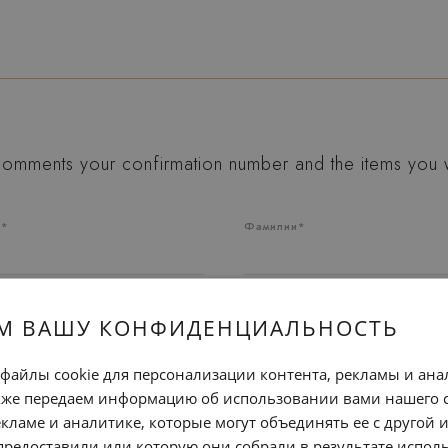
 comments your confirmation number and the items you 
я*
Фамилии*
Телефон*
М ВАШУ КОНФИДЕНЦИАЛЬНОСТЬ
файлы cookie для персонализации контента, рекламы и ана
кже передаем информацию об использовании вами нашего 
кламе и аналитике, которые могут объединять ее с другой
предоставили или которую они собрали в результате испол