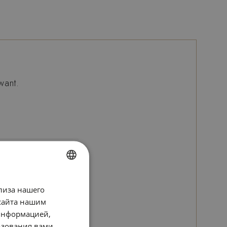
want.
SPANISH
лиза нашего
ENGLISH
сайта нашим
 информацией,
CATALAN
ьзования вами