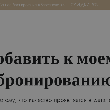
СКИДКА 5%
Раннее бронирование в Барселоне >>
обавить к мое
бронировани
отому, что качество проявляется в детал