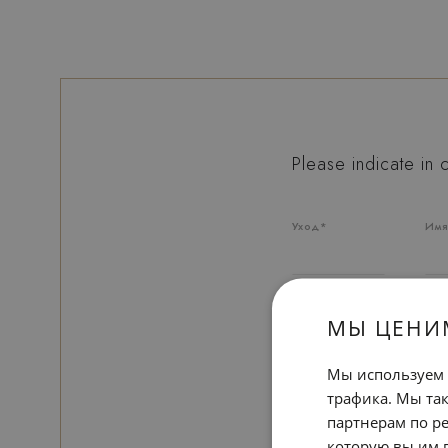
Please indicate in
Уход*
Им
Эл. почта*
МЫ ЦЕНИ
Мы используем 
Сообщение*
трафика. Мы та
партнерам по ре
которую вы им 