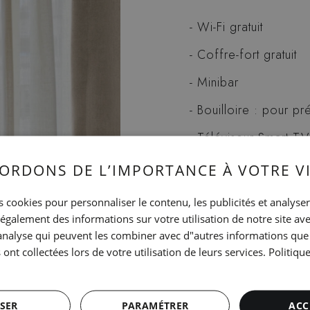
Wi-Fi gratuit
Coffre-fort gratuit
Minibar
Bouilloire : pour pr
Téléviseur Smart T
Musique d'ambiance
ORDONS DE L’IMPORTANCE À VOTRE VI
Climatisation à régl
 cookies pour personnaliser le contenu, les publicités et analyser 
galement des informations sur votre utilisation de notre site av
Salle de bains des
"analyse qui peuvent les combiner avec d"autres informations que
produits d'accueil et 
 ont collectées lors de votre utilisation de leurs services.
Politiqu
Lit double (King Size
Carte des oreillers
SER
PARAMÉTRER
ACC