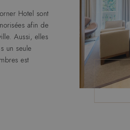
rner Hotel sont
onorisées afin de
lle. Aussi, elles
s un seule
mbres est
…