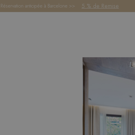
5 % de Remise
Réservation anticipée à Barcelone >>