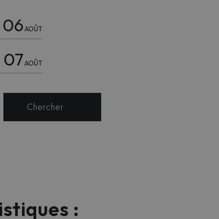
06
AOÛT
07
AOÛT
Chercher
stiques :