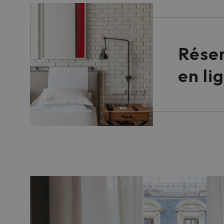
Rése
en li