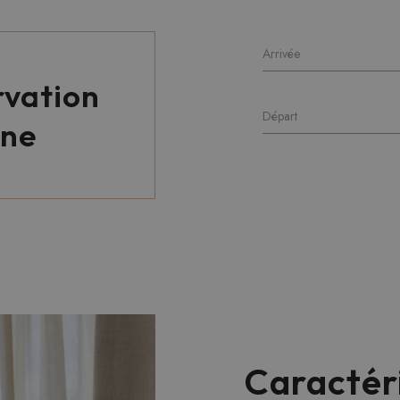
Arrivée
rvation
Départ
gne
Caractéri