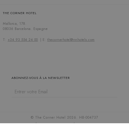
THE CORNER HOTEL
Mallorca, 178.
08036 Barcelona. Espagne
T:
+34 93 554 24 00
E:
thecornerhotel@nnhotels.com
ABONNEZ-VOUS À LA NEWSLETTER
© The Corner Hotel 2026. HB-004737
Cookie settings
Politique de cookies
Politique de confidentialité