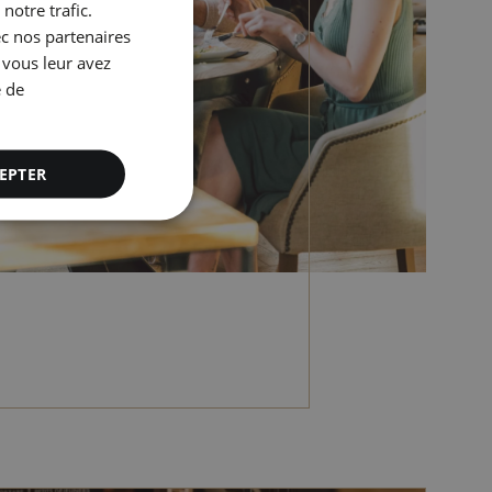
notre trafic.
ENGLISH
ec nos partenaires
 vous leur avez
CATALAN
e de
GERMAN
FRENCH
EPTER
ITALIAN
RUSSIAN