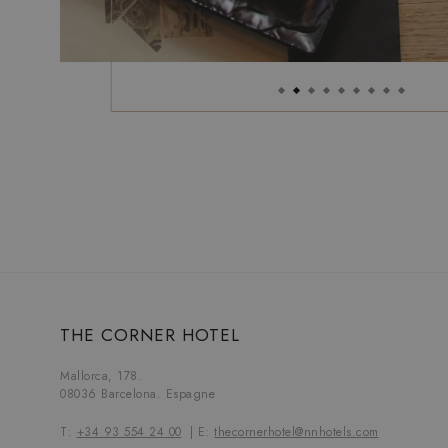
…
THE CORNER HOTEL
Mallorca, 178.
08036 Barcelona. Espagne
T:
+34 93 554 24 00
E:
thecornerhotel@nnhotels.com