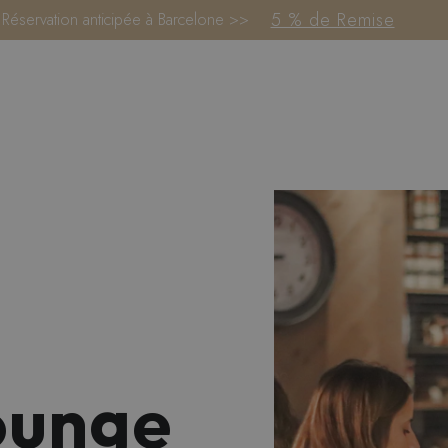
5 % de Remise
Réservation anticipée à Barcelone >>
ounge