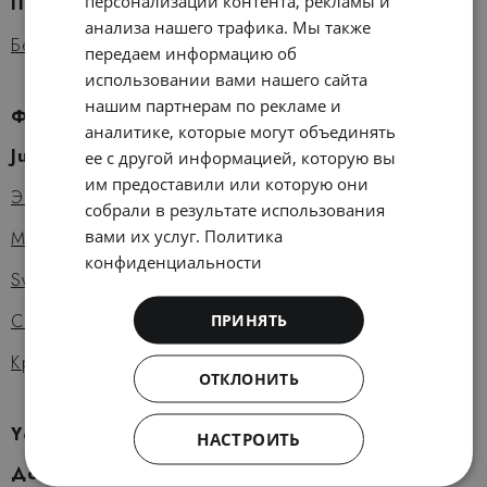
персонализации контента, рекламы и
Предложения
CATALAN
анализа нашего трафика. Мы также
GERMAN
Бесплатная Oтмена
передаем информацию об
FRENCH
использовании вами нашего сайта
нашим партнерам по рекламе и
ITALIAN
Фото и видео
аналитике, которые могут объединять
RUSSIAN
Just around The Corner
ее с другой информацией, которую вы
им предоставили или которую они
Эшампле
собрали в результате использования
вами их услуг.
Политика
Mercat del Ninot
конфиденциальности
Sweet BCN
Cócteles BCN
ПРИНЯТЬ
Крафтовое пиво
ОТКЛОНИТЬ
Yстойчивое развитие
НАСТРОИТЬ
Добро пожаловать