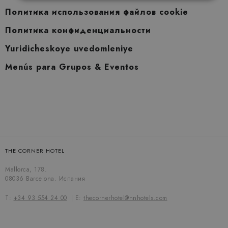
Политика использования файлов cookie
Политика конфиденциальности
Yuridicheskoye uvedomleniye
Menús para Grupos & Eventos
THE CORNER HOTEL
Mallorca, 178.
08036 Barcelona. Испания
T:
+34 93 554 24 00
E:
thecornerhotel@nnhotels.com